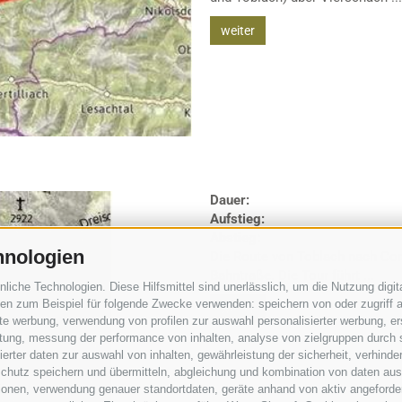
weiter
Dauer:
Aufstieg:
Abstieg:
hnologien
Die Route von Toblach nach Cort
Bahntraße. Die Tour führt ...
che Technologien. Diese Hilfsmittel sind unerlässlich, um die Nutzung digita
n zum Beispiel für folgende Zwecke verwenden: speichern von oder zugriff a
weiter
rte werbung, verwendung von profilen zur auswahl personalisierter werbung, er
istung, messung der performance von inhalten, analyse von zielgruppen durch
rter daten zur auswahl von inhalten, gewährleistung der sicherheit, verhind
chutz speichern und übermitteln, abgleichung und kombination von daten aus 
ionen, verwendung genauer standortdaten, geräte anhand von aktiv angeforderte