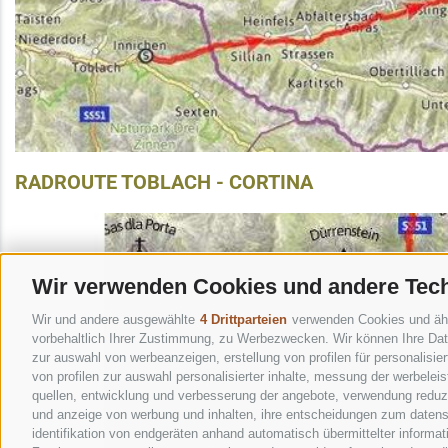
RADROUTE TOBLACH - CORTINA
Wir verwenden Cookies und andere Tec
Wir und andere ausgewählte
4 Drittparteien
verwenden Cookies und ähnli
vorbehaltlich Ihrer Zustimmung, zu Werbezwecken. Wir können Ihre Date
zur auswahl von werbeanzeigen, erstellung von profilen für personalisie
von profilen zur auswahl personalisierter inhalte, messung der werbele
quellen, entwicklung und verbesserung der angebote, verwendung reduzie
und anzeige von werbung und inhalten, ihre entscheidungen zum datens
identifikation von endgeräten anhand automatisch übermittelter informat