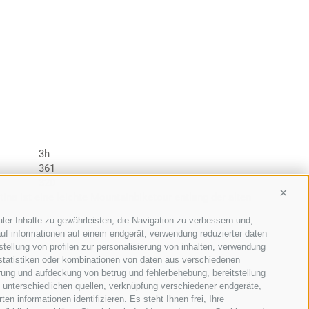
3h
361
320
Conti
ina ist eine leichte Mountainbiketour entlang der alten
ler Inhalte zu gewährleisten, die Navigation zu verbessern und,
uf informationen auf einem endgerät, verwendung reduzierter daten
stellung von profilen zur personalisierung von inhalten, verwendung
 statistiken oder kombinationen von daten aus verschiedenen
erung und aufdeckung von betrug und fehlerbehebung, bereitstellung
unterschiedlichen quellen, verknüpfung verschiedener endgeräte,
n informationen identifizieren. Es steht Ihnen frei, Ihre