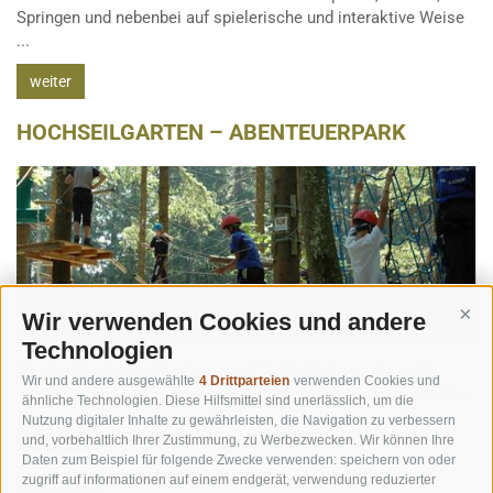
Springen und nebenbei auf spielerische und interaktive Weise
...
weiter
HOCHSEILGARTEN – ABENTEUERPARK
Wir verwenden Cookies und andere
Cont
Technologien
Hochseilgarten – Abenteuerpark Toblach: Der erste und
Wir und andere ausgewählte
4 Drittparteien
verwenden Cookies und
größte Hochseil-Abenteuerpark im Pustertal besteht aus 14 ...
ähnliche Technologien. Diese Hilfsmittel sind unerlässlich, um die
Nutzung digitaler Inhalte zu gewährleisten, die Navigation zu verbessern
weiter
und, vorbehaltlich Ihrer Zustimmung, zu Werbezwecken. Wir können Ihre
Daten zum Beispiel für folgende Zwecke verwenden: speichern von oder
FUNBOB
zugriff auf informationen auf einem endgerät, verwendung reduzierter