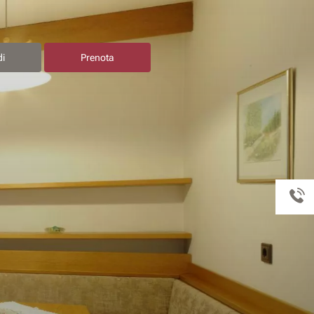
di
Prenota