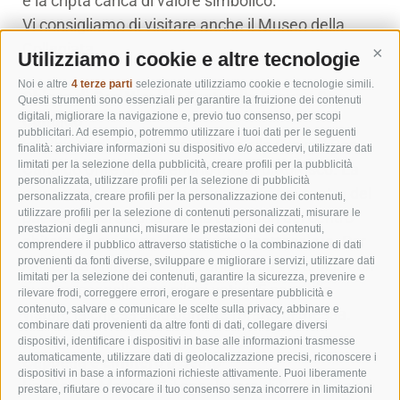
e la cripta carica di valore simbolico.
Vi consigliamo di visitare anche il Museo della
Collegiata.
Utilizziamo i cookie e altre tecnologie
Cont
Noi e altre
4 terze parti
selezionate utilizziamo cookie e tecnologie simili.
Chiesa di San Nicolò a Prato alla Drava / San
Questi strumenti sono essenziali per garantire la fruizione dei contenuti
digitali, migliorare la navigazione e, previo tuo consenso, per scopi
Candido
pubblicitari. Ad esempio, potremmo utilizzare i tuoi dati per le seguenti
La Chiesa di San Nicolò a Prato alla Drava / San
finalità: archiviare informazioni su dispositivo e/o accedervi, utilizzare dati
limitati per la selezione della pubblicità, creare profili per la pubblicità
Candido offre uno scenario molto pittoresco. La
personalizzata, utilizzare profili per la selezione di pubblicità
chiesa non sorge come di consueto nel centro del
personalizzata, creare profili per la personalizzazione dei contenuti,
utilizzare profili per la selezione di contenuti personalizzati, misurare le
paese, bensì su una collina al di fuori del centro
prestazioni degli annunci, misurare le prestazioni dei contenuti,
abitato da cui gode di una vista spettacolare. Per
comprendere il pubblico attraverso statistiche o la combinazione di dati
provenienti da fonti diverse, sviluppare e migliorare i servizi, utilizzare dati
salire alla chiesa si segue una ripida via crucis con
limitati per la selezione dei contenuti, garantire la sicurezza, prevenire e
quattro cappelle con piloni votivi. È possibile
rilevare frodi, correggere errori, erogare e presentare pubblicità e
contenuto, salvare e comunicare le scelte sulla privacy, abbinare e
vistare la chiesa solo durante l'orario di messa.
combinare dati provenienti da altre fonti di dati, collegare diversi
dispositivi, identificare i dispositivi in base alle informazioni trasmesse
automaticamente, utilizzare dati di geolocalizzazione precisi, riconoscere i
Cappella e cimitero a Sesto
dispositivi in base a informazioni richieste attivamente. Puoi liberamente
La “Danza Macabra” il capolavoro di Rudolf Stolz è
prestare, rifiutare o revocare il tuo consenso senza incorrere in limitazioni