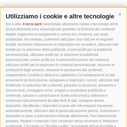
Utilizziamo i cookie e altre tecnologie
Cont
Noi e altre
4 terze parti
selezionate utilizziamo cookie e tecnologie simili.
Questi strumenti sono essenziali per garantire la fruizione dei contenuti
digitali, migliorare la navigazione e, previo tuo consenso, per scopi
pubblicitari. Ad esempio, potremmo utilizzare i tuoi dati per le seguenti
finalità: archiviare informazioni su dispositivo e/o accedervi, utilizzare dati
limitati per la selezione della pubblicità, creare profili per la pubblicità
personalizzata, utilizzare profili per la selezione di pubblicità
personalizzata, creare profili per la personalizzazione dei contenuti,
utilizzare profili per la selezione di contenuti personalizzati, misurare le
prestazioni degli annunci, misurare le prestazioni dei contenuti,
comprendere il pubblico attraverso statistiche o la combinazione di dati
provenienti da fonti diverse, sviluppare e migliorare i servizi, utilizzare dati
limitati per la selezione dei contenuti, garantire la sicurezza, prevenire e
rilevare frodi, correggere errori, erogare e presentare pubblicità e
contenuto, salvare e comunicare le scelte sulla privacy, abbinare e
combinare dati provenienti da altre fonti di dati, collegare diversi
dispositivi, identificare i dispositivi in base alle informazioni trasmesse
automaticamente, utilizzare dati di geolocalizzazione precisi, riconoscere i
dispositivi in base a informazioni richieste attivamente. Puoi liberamente
prestare, rifiutare o revocare il tuo consenso senza incorrere in limitazioni
sostanziali. Cliccando su "Accetta cookie," acconsenti all'uso di cookie e