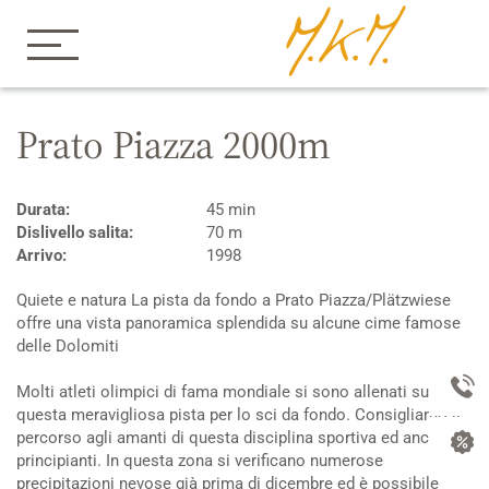
Home
Appartamenti
Inverno
Sci da fondo
Prato Piazza 2000m
Durata:
45 min
Dislivello salita:
70 m
Arrivo:
1998
Quiete e natura La pista da fondo a Prato Piazza/Plätzwiese
offre una vista panoramica splendida su alcune cime famose
delle Dolomiti
Molti atleti olimpici di fama mondiale si sono allenati su
questa meravigliosa pista per lo sci da fondo. Consigliamo il
percorso agli amanti di questa disciplina sportiva ed anche ai
principianti. In questa zona si verificano numerose
precipitazioni nevose già prima di dicembre ed è possibile