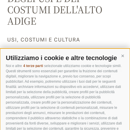
COSTUMI DELL'ALTO
ADIGE
USI, COSTUMI E CULTURA
Utilizziamo i cookie e altre tecnologie
Cont
Noi e altre
4 terze parti
selezionate utilizziamo cookie e tecnologie simili.
Fondato nel 1976, il Museo degli Usi e dei Costumi
Questi strumenti sono essenziali per garantire la fruizione dei contenuti
digitali, migliorare la navigazione e, previo tuo consenso, per scopi
è il museo provinciale più antico dell'Alto Adige.
pubblicitari. Ad esempio, potremmo utilizzare i tuoi dati per le seguenti
Nella imponente residenza barocca Mair am Hof,
finalità: archiviare informazioni su dispositivo e/o accedervi, utilizzare dati
limitati per la selezione della pubblicità, creare profili per la pubblicità
citata da diversi scrittori del XIX secolo nei loro
personalizzata, utilizzare profili per la selezione di pubblicità
appunti di viaggi, e nell'adiacente museo a cielo
personalizzata, creare profili per la personalizzazione dei contenuti,
utilizzare profili per la selezione di contenuti personalizzati, misurare le
aperto, vengono messe in contrasto le dimore
prestazioni degli annunci, misurare le prestazioni dei contenuti,
degli aristocratici, i masi autosufficienti dei
comprendere il pubblico attraverso statistiche o la combinazione di dati
provenienti da fonti diverse, sviluppare e migliorare i servizi, utilizzare dati
contadini e le abitazioni della gente semplice.
limitati per la selezione dei contenuti, garantire la sicurezza, prevenire e