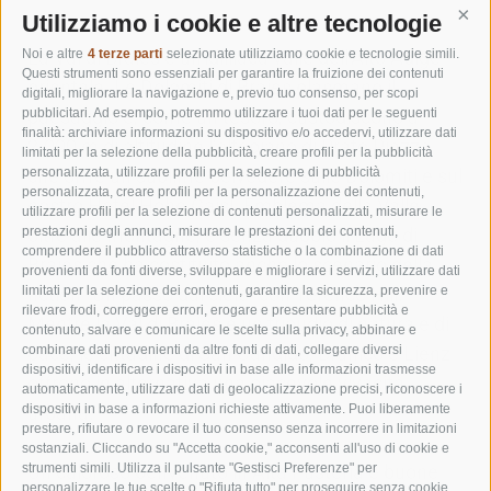
Utilizziamo i cookie e altre tecnologie
Cont
La Val di Braies è un'idilliaca valle dell'Alto Adige
Noi e altre
4 terze parti
selezionate utilizziamo cookie e tecnologie simili.
Questi strumenti sono essenziali per garantire la fruizione dei contenuti
orientale. Le Dolomiti di Braies plasmano il
digitali, migliorare la navigazione e, previo tuo consenso, per scopi
paesaggio e, come un tesoro, custodiscono a
pubblicitari. Ad esempio, potremmo utilizzare i tuoi dati per le seguenti
finalità: archiviare informazioni su dispositivo e/o accedervi, utilizzare dati
2.000 m di altitudine l'altopiano di Prato Piazza
limitati per la selezione della pubblicità, creare profili per la pubblicità
che offre un sublime belvedere sulle Dolomiti e sul
personalizzata, utilizzare profili per la selezione di pubblicità
personalizzata, creare profili per la personalizzazione dei contenuti,
nostro Hotel Hohe Gaisl. Emblema della Valle,
utilizzare profili per la selezione di contenuti personalizzati, misurare le
oltre alle montagne, è senza dubbio il Lago di
prestazioni degli annunci, misurare le prestazioni dei contenuti,
comprendere il pubblico attraverso statistiche o la combinazione di dati
Braies che ha costituito anche lo scenario della
provenienti da fonti diverse, sviluppare e migliorare i servizi, utilizzare dati
fiction “Un passo dal cielo” con Terence Hill.
limitati per la selezione dei contenuti, garantire la sicurezza, prevenire e
rilevare frodi, correggere errori, erogare e presentare pubblicità e
Mentre la Val di Braies è un tripudio di natura e di
contenuto, salvare e comunicare le scelte sulla privacy, abbinare e
pace, le cittadine di San Candido, Brunico e Lienz
combinare dati provenienti da altre fonti di dati, collegare diversi
dispositivi, identificare i dispositivi in base alle informazioni trasmesse
offrono in alternativa una piacevole vivacità
automaticamente, utilizzare dati di geolocalizzazione precisi, riconoscere i
urbana.
dispositivi in base a informazioni richieste attivamente. Puoi liberamente
prestare, rifiutare o revocare il tuo consenso senza incorrere in limitazioni
sostanziali. Cliccando su "Accetta cookie," acconsenti all'uso di cookie e
Un caloroso benvenuto in Alta Pusteria e buone
strumenti simili. Utilizza il pulsante "Gestisci Preferenze" per
personalizzare le tue scelte o "Rifiuta tutto" per proseguire senza cookie