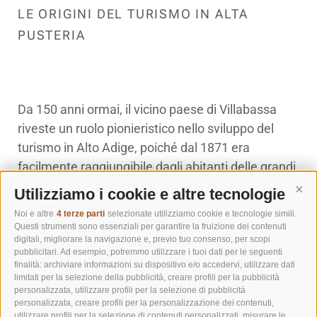
LE ORIGINI DEL TURISMO IN ALTA
PUSTERIA
Da 150 anni ormai, il vicino paese di Villabassa
riveste un ruolo pionieristico nello sviluppo del
turismo in Alto Adige, poiché dal 1871 era
facilmente raggiungibile dagli abitanti delle grandi
città grazie alla “ferrovia del Sud”.
Utilizziamo i cookie e altre tecnologie
Cont
Noi e altre
4 terze parti
selezionate utilizziamo cookie e tecnologie simili.
Il museo, allestito a Casa Wassermann, consente
Questi strumenti sono essenziali per garantire la fruizione dei contenuti
digitali, migliorare la navigazione e, previo tuo consenso, per scopi
di ripercorrere il cammino storico dagli esordi del
pubblicitari. Ad esempio, potremmo utilizzare i tuoi dati per le seguenti
turismo (ad esempio dall'arrivo di Isabella di
finalità: archiviare informazioni su dispositivo e/o accedervi, utilizzare dati
limitati per la selezione della pubblicità, creare profili per la pubblicità
Borbone-Parma e dei suoi domestici che hanno
personalizzata, utilizzare profili per la selezione di pubblicità
pernottato nel 1760 a Casa Wassermann) al
personalizzata, creare profili per la personalizzazione dei contenuti,
utilizzare profili per la selezione di contenuti personalizzati, misurare le