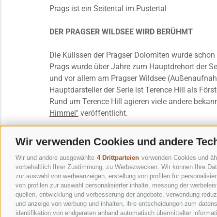
Prags ist ein Seitental im Pustertal
DER PRAGSER WILDSEE WIRD BERÜHMT
Die Kulissen der Pragser Dolomiten wurde schon 
Prags wurde über Jahre zum Hauptdrehort der Ser
und vor allem am Pragser Wildsee (Außenaufnahm
Hauptdarsteller der Serie ist Terence Hill als För
Rund um Terence Hill agieren viele andere bekannt
Himmel"
veröffentlicht.
Terence Hill durch Daniele Liotti ersetzt
Wir verwenden Cookies und andere Tec
Wir und andere ausgewählte
4 Drittparteien
verwenden Cookies und ähnli
Nach dem Erfolg der dritten Staffel folgte eine vie
vorbehaltlich Ihrer Zustimmung, zu Werbezwecken. Wir können Ihre Date
Leiter der Forstpolizei Innichen, antrat. Die vie
zur auswahl von werbeanzeigen, erstellung von profilen für personalisie
Einige Szenen wurden auch in Sexten, Toblach, N
von profilen zur auswahl personalisierter inhalte, messung der werbele
quellen, entwicklung und verbesserung der angebote, verwendung reduzie
und anzeige von werbung und inhalten, ihre entscheidungen zum datens
Begeben Sie sich auf die Spur des Films!
identifikation von endgeräten anhand automatisch übermittelter informat