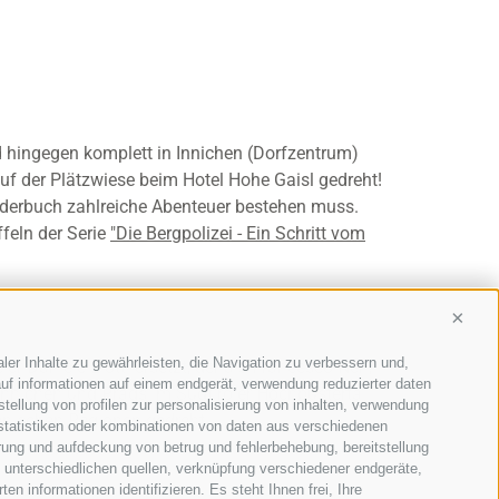
d hingegen komplett in Innichen (Dorfzentrum)
f der Plätzwiese beim Hotel Hohe Gaisl gedreht!
 Bilderbuch zahlreiche Abenteuer bestehen muss.
ffeln der Serie
"Die Bergpolizei - Ein Schritt vom
Conti
ler Inhalte zu gewährleisten, die Navigation zu verbessern und,
er Daniele Liotti ersetzt, der als Francesco Neri,
uf informationen auf einem endgerät, verwendung reduzierter daten
 Innichen und Prags im Südtiroler Hochpustertal.
stellung von profilen zur personalisierung von inhalten, verwendung
enischen Regionen gedreht.
 statistiken oder kombinationen von daten aus verschiedenen
erung und aufdeckung von betrug und fehlerbehebung, bereitstellung
unterschiedlichen quellen, verknüpfung verschiedener endgeräte,
n informationen identifizieren. Es steht Ihnen frei, Ihre