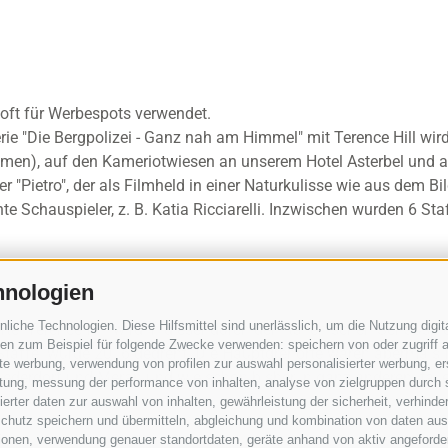
oft für Werbespots verwendet.
ie "Die Bergpolizei - Ganz nah am Himmel" mit Terence Hill wir
en), auf den Kameriotwiesen an unserem Hotel Asterbel und au
ster "Pietro", der als Filmheld in einer Naturkulisse wie aus dem
e Schauspieler, z. B. Katia Ricciarelli. Inzwischen wurden 6 Sta
hnologien
che Technologien. Diese Hilfsmittel sind unerlässlich, um die Nutzung digita
rte. Terence Hill wird in dieser durch den italienischen Schauspiel
n zum Beispiel für folgende Zwecke verwenden: speichern von oder zugriff a
rte Staffel wurde 2016 gedreht. Die Hauptdrehorte waren abermals
rte werbung, verwendung von profilen zur auswahl personalisierter werbung, er
iederdorf und Meran und wie schon bisher in ganz anderen itali
istung, messung der performance von inhalten, analyse von zielgruppen durch
rter daten zur auswahl von inhalten, gewährleistung der sicherheit, verhind
chutz speichern und übermitteln, abgleichung und kombination von daten aus 
ionen, verwendung genauer standortdaten, geräte anhand von aktiv angeforderte