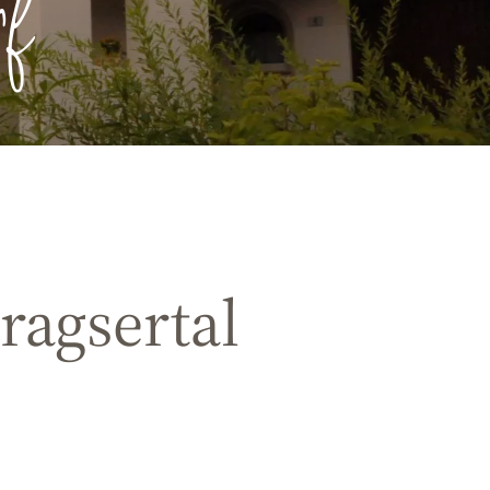
f
ragsertal