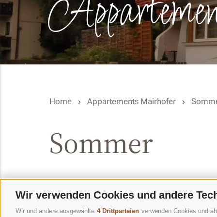
Appartemen
Home
Appartements Mairhofer
Somm
Sommer
Wir verwenden Cookies und andere Tec
Majestätische Dolomitengipfel, die zum UNESCO W
Wir und andere ausgewählte
4 Drittparteien
verwenden Cookies und ähnli
Sie in Ihrem Urlaub bei uns im wunderschönen Ho