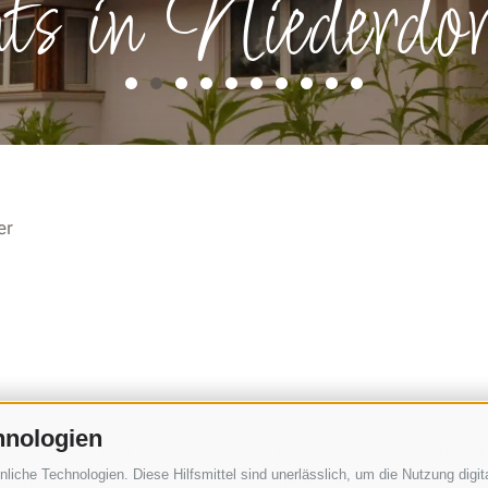
ts in Niederdor
er
hnologien
elterbe ernannt wurden, idyllische Bergseen, schmucke Dörfer u
che Technologien. Diese Hilfsmittel sind unerlässlich, um die Nutzung digita
chpustertal, Land der Drei Zinnen.
Alpinisten
sind von der Gegen