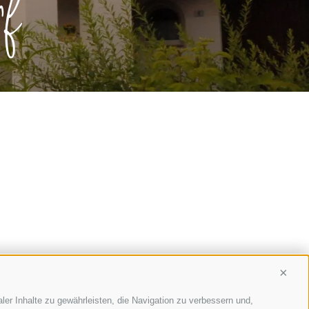
f
Conti
nd attraktive Freizeitmöglichkeiten begleiten
ler Inhalte zu gewährleisten, die Navigation zu verbessern und,
d besonders fasziniert und frönen Ihrer