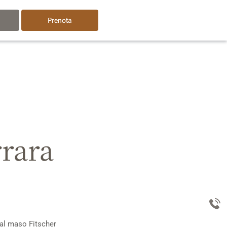
Prenota
rrara
e al maso Fitscher