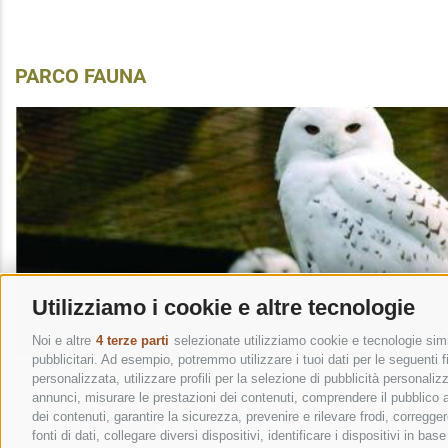
PARCO FAUNA
Utilizziamo i cookie e altre tecnologie
Noi e altre
4 terze parti
selezionate utilizziamo cookie e tecnologie simil
pubblicitari. Ad esempio, potremmo utilizzare i tuoi dati per le seguenti fin
personalizzata, utilizzare profili per la selezione di pubblicità personaliz
annunci, misurare le prestazioni dei contenuti, comprendere il pubblico att
«
‹
1
2
›
»
dei contenuti, garantire la sicurezza, prevenire e rilevare frodi, corregg
fonti di dati, collegare diversi dispositivi, identificare i dispositivi in 