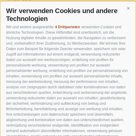
Wir verwenden Cookies und andere
Cont
STÄDTE IN DER UMGEBUNG
Technologien
Wir und andere ausgewählte
4 Drittparteien
verwenden Cookies und
ähnliche Technologien. Diese Hilfsmittel sind unerlässlich, um die
Nutzung digitaler Inhalte zu gewährleisten, die Navigation zu verbessern
und, vorbehaltlich Ihrer Zustimmung, zu Werbezwecken. Wir können Ihre
Bei Ihrem Urlaub bei uns im Pragsertal erleben Sie
Daten zum Beispiel für folgende Zwecke verwenden: speichern von oder
zugriff auf informationen auf einem endgerät, verwendung reduzierter
Berg & Stadt, Natur & städtisches Treiben.
daten zur auswahl von werbeanzeigen, erstellung von profilen für
Direkt vor der Hoteltür erwartet Sie die Natur mit
personalisierte werbung, verwendung von profilen zur auswahl
personalisierter werbung, erstellung von profilen zur personalisierung von
all ihrer Schönheit. Besondere Tipps sind die
inhalten, verwendung von profilen zur auswahl personalisierter inhalte,
Plätzwiese, der Pragser Wildsee, Dürrenstein und
messung der werbeleistung, messung der performance von inhalten,
analyse von zielgruppen durch statistiken oder kombinationen von daten
Strudelkopf.
aus verschiedenen quellen, entwicklung und verbesserung der angebote,
Auf alle Fälle sollten Sie aber auch einen Ausflug
verwendung reduzierter daten zur auswahl von inhalten, gewährleistung
der sicherheit, verhinderung und aufdeckung von betrug und
in die Städte der Umgebung unternehmen:
fehlerbehebung, bereitstellung und anzeige von werbung und inhalten,
Innichen
ist ein kleines Städtchen mit allerlei
ihre entscheidungen zum datenschutz speichern und übermitteln,
abgleichung und kombination von daten aus unterschiedlichen quellen,
interessanten Geschäften in einer gemütlichen
verknüpfung verschiedener endgeräte, identifikation von endgeräten
Fußgängerzone. In knapp 40 Minuten erreichen
anhand automatisch übermittelter informationen, verwendung genauer