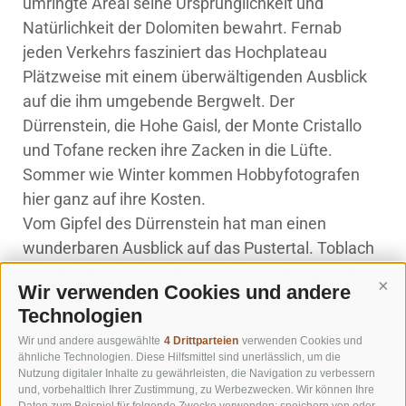
umringte Areal seine Ursprünglichkeit und
Natürlichkeit der Dolomiten bewahrt. Fernab
jeden Verkehrs fasziniert das Hochplateau
Plätzweise mit einem überwältigenden Ausblick
auf die ihm umgebende Bergwelt. Der
Dürrenstein, die Hohe Gaisl, der Monte Cristallo
und Tofane recken ihre Zacken in die Lüfte.
Sommer wie Winter kommen Hobbyfotografen
hier ganz auf ihre Kosten.
Vom Gipfel des Dürrenstein hat man einen
wunderbaren Ausblick auf das Pustertal. Toblach
und Niederdorf erblickt man im Tal, ja sogar die
Wir verwenden Cookies und andere
Cont
Drei Zinnen präsentieren sich in ihrer gesamten
Technologien
Pracht.
Wir und andere ausgewählte
4 Drittparteien
verwenden Cookies und
ähnliche Technologien. Diese Hilfsmittel sind unerlässlich, um die
Sie können entweder einfach sitzen, tief
Nutzung digitaler Inhalte zu gewährleisten, die Navigation zu verbessern
und, vorbehaltlich Ihrer Zustimmung, zu Werbezwecken. Wir können Ihre
einatmen und die Vielfalt der Natur genießen oder