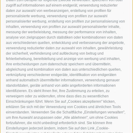
Daten zum Beispiel für folgende Zwecke verwenden: speichern von oder
aktiv die Plätzwiese erkunden. Ob Spazieren,
zugriff auf informationen auf einem endgerät, verwendung reduzierter
daten zur auswahl von werbeanzeigen, erstellung von profilen für
Nordic Walking, Wandern und Klettern im Sommer
personalisierte werbung, verwendung von profilen zur auswahl
oder im Winter die Gegend erkunden mit
personalisierter werbung, erstellung von profilen zur personalisierung von
inhalten, verwendung von profilen zur auswahl personalisierter inhalte,
Tourenski, Schneeschuhen, beim Langlaufen, mit
messung der werbeleistung, messung der performance von inhalten,
Steigeisen am gefrorenen Wasserfall oder auf
analyse von zielgruppen durch statistiken oder kombinationen von daten
aus verschiedenen quellen, entwicklung und verbesserung der angebote,
dem Pferdeschlitten – die Plätzwiese hält auch
verwendung reduzierter daten zur auswahl von inhalten, gewährleistung
für Ihren Geschmack etwas bereit.
der sicherheit, verhinderung und aufdeckung von betrug und
fehlerbehebung, bereitstellung und anzeige von werbung und inhalten,
ihre entscheidungen zum datenschutz speichern und übermitteln,
Was Langlauf-Begeisterte immer wieder neu
abgleichung und kombination von daten aus unterschiedlichen quellen,
verknüpfung verschiedener endgeräte, identifikation von endgeräten
entdecken, ist für viele Nationalteams und Profi-
anhand automatisch übermittelter informationen, verwendung genauer
Langläufer schon lange kein Geheimnis mehr,
standortdaten, geräte anhand von aktiv angeforderten informationen
identifizieren. Es steht Ihnen frei, Ihre Zustimmung zu erteilen, zu
denn hier haben sich schon so manche Athleten
verweigern oder zu widerrufen, ohne dass dies zu wesentlichen
auf olympisches Gold vorbereitet. Da die
Einschränkungen führt. Wenn Sie auf „Cookies akzeptieren" klicken,
erklären Sie sich mit der Verwendung von Cookies und ähnlichen Tools
Loipenringe durch sanftes Gelände führen, sind
einverstanden. Verwenden Sie die Schaltfläche „Einstellungen verwalten",
sie zum Konditionstraining ebenso geeignet wie
um Ihre Auswahl anzupassen oder „Alle ablehnen", um ohne Cookies
fortzufahren, die nicht unbedingt erforderlich sind. Sie können Ihre
zum Erlernen vom Langlaufen.
Einstellungen jederzeit ändern, indem Sie auf den Link „Cookie-